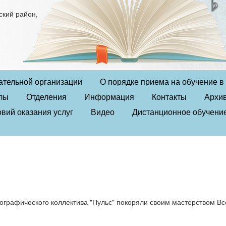
ский район,
ательной организации
О порядке приема на обучение 
лы
Отделения
Информация
Контакты
Архи
вий оказания услуг
Видео
Дистанционное обучени
графического коллектива "Пульс" покоряли своим мастерством Вс