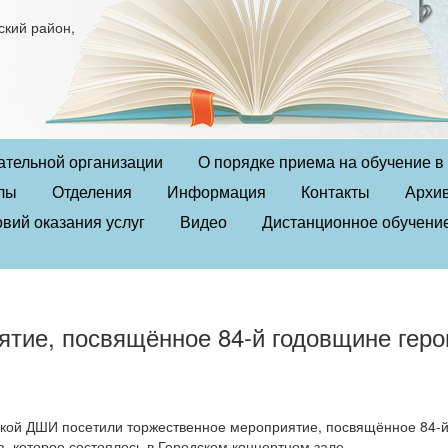
ский район,
ательной организации
О порядке приема на обучение 
лы
Отделения
Информация
Контакты
Архи
вий оказания услуг
Видео
Дистанционное обучени
тие, посвящённое 84-й годовщине геро
ской ДШИ посетили торжественное мероприятие, посвящённое 84-
а, которое состоялось в Городском концертном зале.