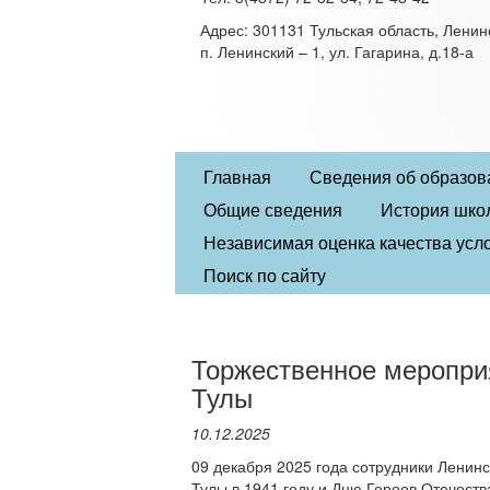
Адрес: 301131 Тульская область, Ленин
п. Ленинский – 1, ул. Гагарина, д.18-а
Главная
Сведения об образов
Общие сведения
История шко
Независимая оценка качества усло
Поиск по сайту
Торжественное мероприя
Тулы
10.12.2025
09 декабря 2025 года сотрудники Ленин
Тулы в 1941 году и Дню Героев Отечеств