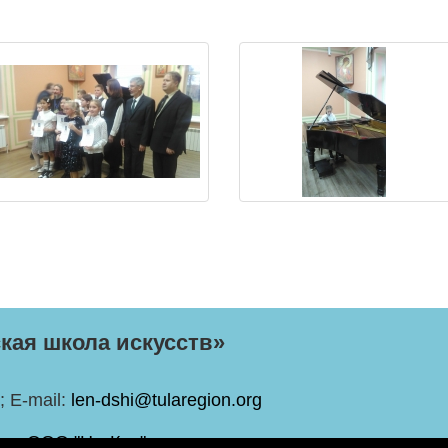
кая школа искусств»
; E-mail:
len-dshi@tularegion.org
в -
ООО "НетКор"