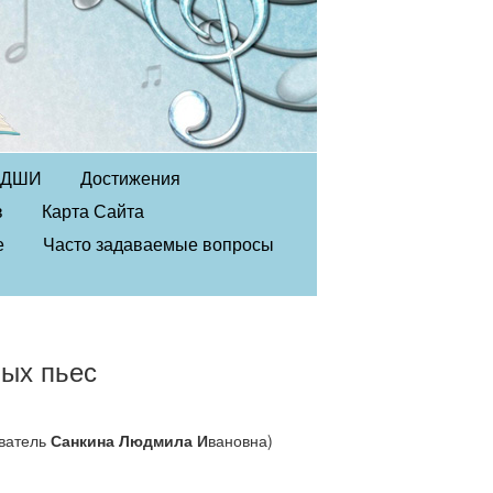
в ДШИ
Достижения
в
Карта Сайта
е
Часто задаваемые вопросы
ных пьес
ватель
Санкина Людмила И
вановна)