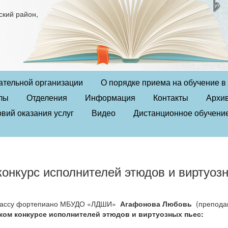
ский район,
ательной организации
О порядке приема на обучение 
лы
Отделения
Информация
Контакты
Архи
вий оказания услуг
Видео
Дистанционное обучени
онкурс исполнителей этюдов и виртуоз
лассу фортепиано МБУДО «ЛДШИ»
Агафонова Любовь
(препода
ом конкурсе исполнителей этюдов и виртуозных пьес: